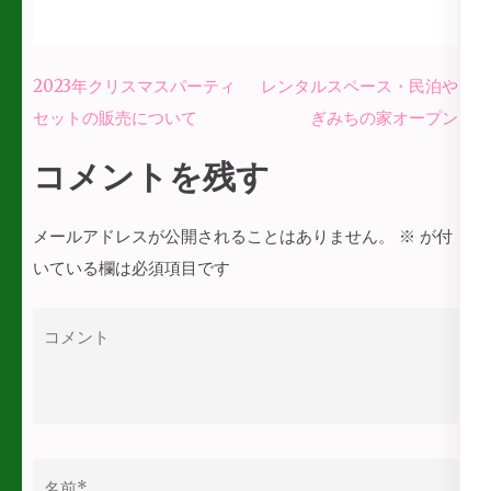
投
2023年クリスマスパーティ
レンタルスペース・民泊や
稿
セットの販売について
ぎみちの家オープン
ナ
コメントを残す
ビ
ゲ
メールアドレスが公開されることはありません。
※
が付
ー
いている欄は必須項目です
シ
ョ
コ
ン
メ
ン
ト
名