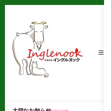
コ
ン
テ
ン
ツ
へ
ス
キ
ッ
プ
(Enter
を
押
Inglenook – イングルヌック
長崎県佐世保市小佐々町の手作りサンドイッチとスープの店
す)
大切なお知らせ
4 7月 2025
inglenook83